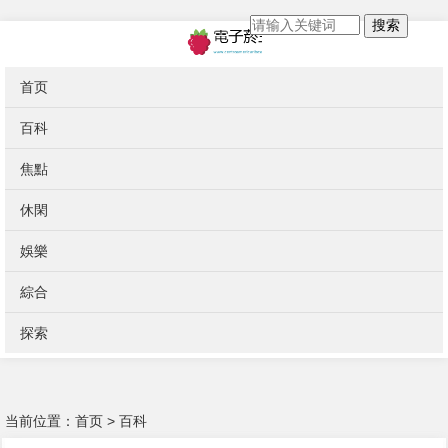
搜索
首页
百科
焦點
休閑
娛樂
綜合
探索
当前位置：
首页
>
百科